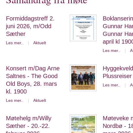
Formiddagstreff 2.
Boklanserin
juni 2026, m/Odd
Gunnar Ha
Sæther
Gunnar Ha
april kl 190
Les mer..
|
Aktuelt
Les mer..
|
A
Konsert m/Dag Arne
Hyggekvel
Saltnes - The Good
Plussreiser
Old Boys, 28. mars
Les mer..
|
A
kl. 1900
Les mer..
|
Aktuelt
Møtehelg m/Willy
Møteveke 
Sæther - 20.-22.
Nordbø - 18