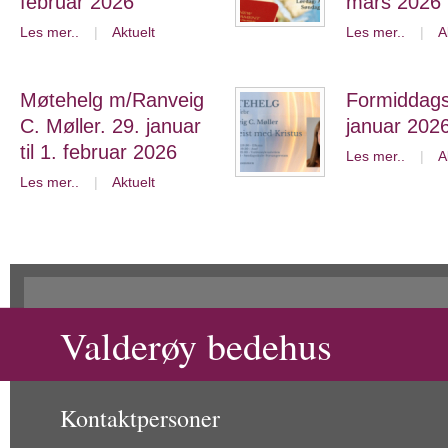
februar 2026
mars 2026
Les mer..
|
Aktuelt
Les mer..
|
A
Møtehelg m/Ranveig
Formiddagst
C. Møller. 29. januar
januar 202
til 1. februar 2026
Les mer..
|
A
Les mer..
|
Aktuelt
Valderøy bedehus
Kontaktpersoner