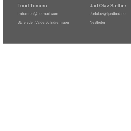
Turid Tomren
Jarl Olav Sæther
tm
tom
ren@ho
tma
il.com
Jarlol
av@f
jordtin
d.no
Styreleder, Valderøy Indremisjon
Nestleder