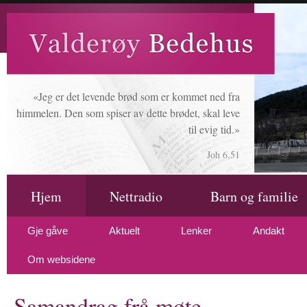
«Jeg er det levende brød som er kommet ned fra
himmelen. Den som spiser av dette brødet, skal leve
til evig tid.»
Joh 6,51
Hjem
Nettradio
Barn og familie
Gje gåve
Aktuelt
Lenker
Andakt
Om websidene
Samandrag frå møte