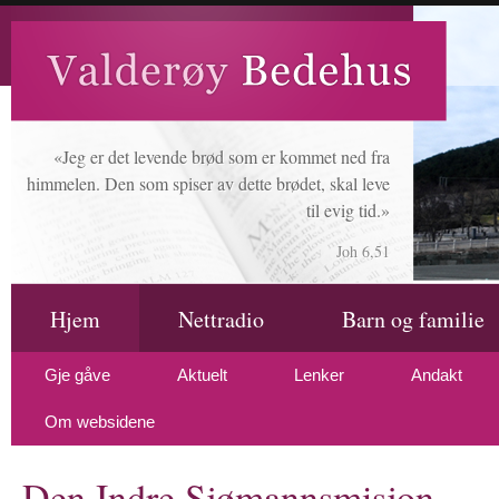
«Jeg er det levende brød som er kommet ned fra
himmelen. Den som spiser av dette brødet, skal leve
til evig tid.»
Joh 6,51
Hjem
Nettradio
Barn og familie
Gje gåve
Aktuelt
Lenker
Andakt
Om websidene
Den Indre Sjømannsmisjon