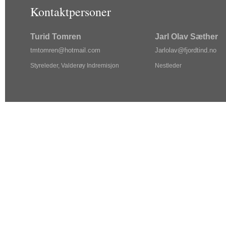
Kontaktpersoner
Turid Tomren
Jarl Olav Sæther
tm
tom
ren@ho
tma
il.com
Jarlol
av@f
jordtin
d.no
Styreleder, Valderøy Indremisjon
Nestleder