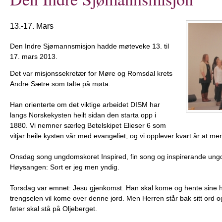
13.-17. Mars
Den Indre Sjømannsmisjon hadde møteveke 13. til
17. mars 2013.
Det var misjonssekretær for Møre og Romsdal krets
Andre Sætre som talte på møta.
Han orienterte om det viktige arbeidet DISM har
langs Norskekysten heilt sidan den starta opp i
1880. Vi nemner særleg Betelskipet Elieser 6 som
vitjar heile kysten vår med evangeliet, og vi opplever kvart år at men
Onsdag song ungdomskoret Inspired, fin song og inspirerande un
Høysangen: Sort er jeg men yndig.
Torsdag var emnet: Jesu gjenkomst. Han skal kome og hente sine he
trengselen vil kome over denne jord. Men Herren står bak sitt ord og 
føter skal stå på Oljeberget.