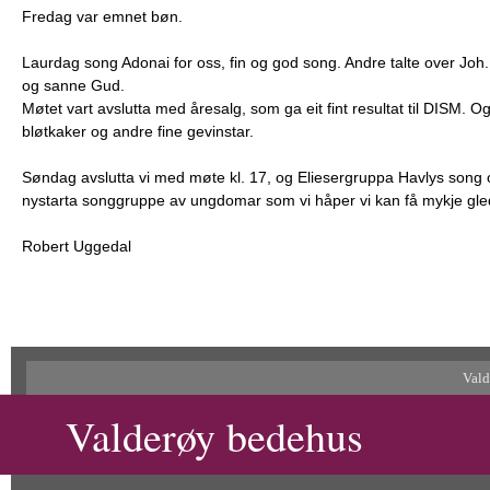
Fredag var emnet bøn.
Laurdag song Adonai for oss, fin og god song.
Andre talte over Joh
og sanne Gud.
Møtet vart avslutta med åresalg, som ga eit fint resultat til DISM. Og
bløtkaker og andre fine gevinstar.
Søndag avslutta vi med møte kl. 17, og Eliesergruppa Havlys song o
nystarta songgruppe av ungdomar som vi håper vi kan få mykje gled
Robert Uggedal
Vald
Valderøy bedehus