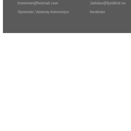
tm
tom
ren@ho
tma
il.com
Jarlol
av@f
jordtin
d.no
Styreleder, Valderøy Indremisjon
Nestleder