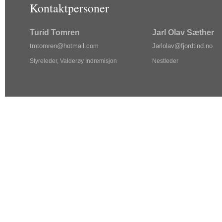
Kontaktpersoner
Turid Tomren
Jarl Olav Sæther
tm
tom
ren@ho
tma
il.com
Jarlol
av@f
jordtin
d.no
Styreleder, Valderøy Indremisjon
Nestleder