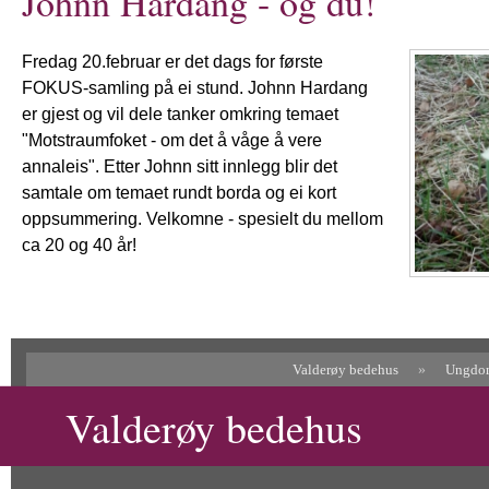
Johnn Hardang - og du!
Fredag 20.februar er det dags for første
FOKUS-samling på ei stund. Johnn Hardang
er gjest og vil dele tanker omkring temaet
"Motstraumfoket - om det å våge å vere
annaleis". Etter Johnn sitt innlegg blir det
samtale om temaet rundt borda og ei kort
oppsummering. Velkomne - spesielt du mellom
ca 20 og 40 år!
Valderøy bedehus
»
Ungdo
Valderøy bedehus