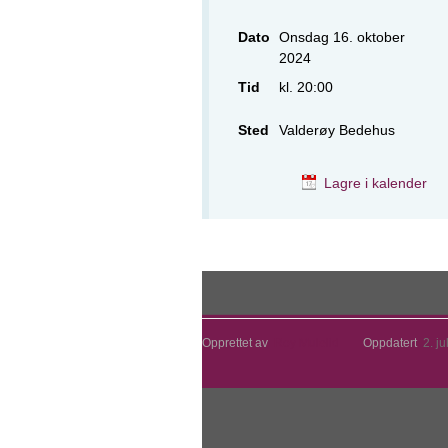
Dato
Onsdag 16. oktober
2024
Tid
kl. 20:00
Sted
Valderøy Bedehus
Lagre i kalender
Opprettet av
Roy Mulelid
Oppdatert
2. ju