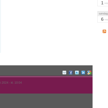
1
sep
søndag
6
sep
li 2024 - kl. 10:04