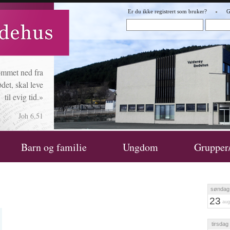
Er du ikke registrert som bruker?
G
ommet ned fra
det, skal leve
til evig tid.»
Joh 6,51
Barn og familie
Ungdom
Grupper
søndag
23
aug
tirsdag