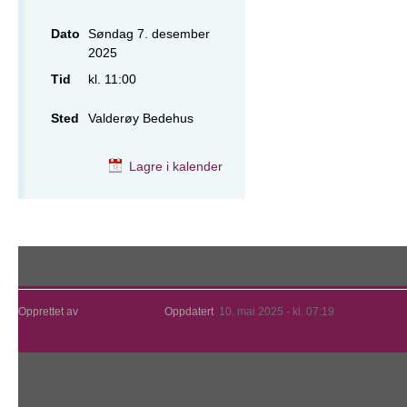
Dato
Søndag 7. desember
2025
Tid
kl. 11:00
Sted
Valderøy Bedehus
Lagre i kalender
Opprettet av
Roy Mulelid
Oppdatert
10. mai 2025 - kl. 07:19