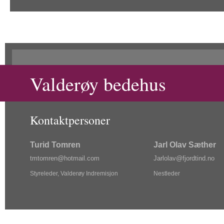
Valderøy bedehus
Kontaktpersoner
Turid Tomren
Jarl Olav Sæther
tm
tom
ren@ho
tma
il.com
Jarlol
av@f
jordtin
d.no
Styreleder, Valderøy Indremisjon
Nestleder