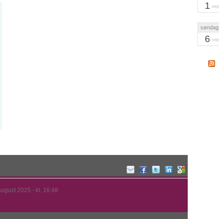
1
sep
søndag
6
sep
august 2025 - kl. 16:48