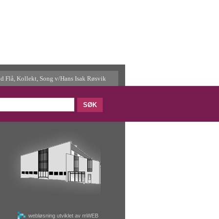
nd Flå, Kollekt, Song v/Hans Isak Røsvik
webløsning utviklet av mWEB