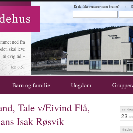
Er du ikke registrert som bruker?
G
ommet ned fra
det, skal leve
til evig tid.»
Joh 6,51
Barn og familie
Ungdom
Grupper
and, Tale v/Eivind Flå,
søndag
23
ans Isak Røsvik
aug
tirsdag