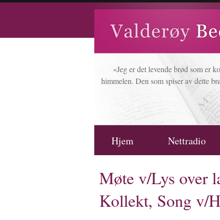
«Jeg er det levende brød som er k
himmelen. Den som spiser av dette brø
Hjem
Nettradio
Møte v/Lys over l
Kollekt, Song v/H