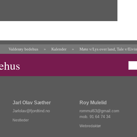
Valderøy bedehus
»
Kalender
»
Møte v/Lys over land, Tale v/Eivi
ehus
Jarl Olav Sæther
Roy Mulelid
Jarlol
av@f
jordtin
d.no
rom
mul
63@
gmai
l.com
mob. 91 64 74 34
Nestleder
Webredaktør