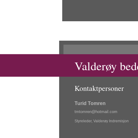
Valderøy bed
Kontaktpersoner
Turid Tomren
tm
tom
ren@ho
tma
il.com
Styreleder, Valderøy Indremisjon