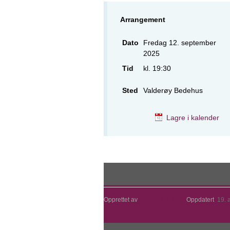
Arrangement
Dato
Fredag 12. september
2025
Tid
kl. 19:30
Sted
Valderøy Bedehus
Lagre i kalender
Opprettet av
Roy Mulelid
Oppdatert
19. 